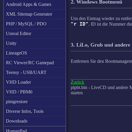
2. Windows Bootmenü
Android Apps & Games
XML Sitemap Generator
Um den Eintrag wieder zu entfer
"r ID"
PHP / MySQL / PDO
. ID ist die Nummer 
Unreal Editor
Unity
3. LiLo, Grub und andere
LineageOS
Entfernen Sie den Bootmanagerein
RC Viewer/RC Gamepad
Teensy - USB/UART
Zurück
VHD Loader
plpbt.bin - LiveCD und andere 
VHD / PBM6
starten
pimgrestore
Diverse Infos, Tools
Downloads
HumanPad