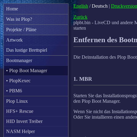
English
/
Deutsch
|
Druckversio
Home
Zurück
Was ist Plop?
plpbt.bin - LiveCD und andere 
starten
Projekte / Pläne
Entfernen des Boot
Artwork
Das lustige Brettspiel
Die Deinstallation des Plop Boot
Bootmanager
• Plop Boot Manager
1. MBR
• PlopKexec
• PBM6
Starten Sie das Installationspr
Plop Linux
den Plop Boot Manager.
HFS+ Rescue
Wenn Sie nicht das Installatio
Oder Sie installieren einen an
HID Invert Treiber
NASM Helper