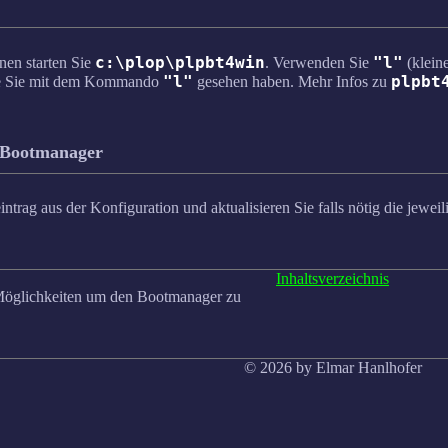
c:\plop\plpbt4win
"l"
nen starten Sie
. Verwenden Sie
(kleine
"l"
plpbt
die Sie mit dem Kommando
gesehen haben. Mehr Infos zu
 Bootmanager
trag aus der Konfiguration und aktualisieren Sie falls nötig die jewei
Inhaltsverzeichnis
Möglichkeiten um den Bootmanager zu
© 2026 by Elmar Hanlhofer