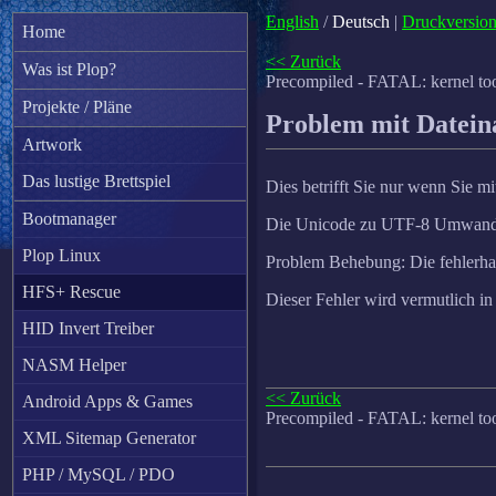
English
/
Deutsch
|
Druckversio
Home
<< Zurück
Was ist Plop?
Precompiled - FATAL: kernel to
Projekte / Pläne
Problem mit Datei
Artwork
Das lustige Brettspiel
Dies betrifft Sie nur wenn Sie m
Bootmanager
Die Unicode zu UTF-8 Umwandlung
Plop Linux
Problem Behebung: Die fehlerhaf
HFS+ Rescue
Dieser Fehler wird vermutlich i
HID Invert Treiber
NASM Helper
<< Zurück
Android Apps & Games
Precompiled - FATAL: kernel to
XML Sitemap Generator
PHP / MySQL / PDO