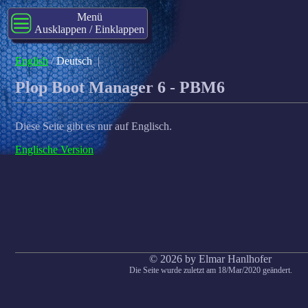
Menü
Ausklappen / Einklappen
English
/
Deutsch
|
Plop Boot Manager 6 - PBM6
Diese Seite gibt es nur auf Englisch.
Englische Version
© 2026 by Elmar Hanlhofer
Die Seite wurde zuletzt am 18/Mar/2020 geändert.