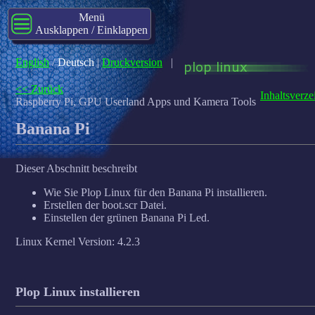
Menü
Ausklappen / Einklappen
English
/
Deutsch
|
Druckversion
|
<< Zurück
Inhaltsverze
Raspberry Pi, GPU Userland Apps und Kamera Tools
Banana Pi
Dieser Abschnitt beschreibt
Wie Sie Plop Linux für den Banana Pi installieren.
Erstellen der boot.scr Datei.
Einstellen der grünen Banana Pi Led.
Linux Kernel Version: 4.2.3
Plop Linux installieren