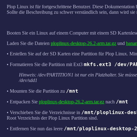
Plop Linux ist für fortgeschrittene Benutzer. Diese Dokumentation 
Sollte die Beschreibung zu schwer verständlich sein, dann wird sie m
Booten Sie ein Linux auf einem Computer mit einem SD Kartenlese
Laden Sie die Dateien
ploplinux-desktop-26.2-arm.tar.gz
und
banan
• Erstellen Sie auf der SD Karten eine Partition für Plop Linux. M
mkfs.ext3 /dev/PA
• Formatieren Sie die Partition mit Ext3
Hinweis: /dev/PARTITION1 ist nur ein Platzhalter. Sie müss
/dev/sdd1
/mnt
• Mounten Sie die Partition zu
/mnt
• Entpacken Sie
ploplinux-desktop-26.2-arm.tar.gz
nach
/mnt/ploplinux-des
• Verschieben Sie die Verzeichnisse in
Root Verzeichnis der Plop Linux Partition sind.
/mnt/ploplinux-desktop-
• Entfernen Sie nun das leere