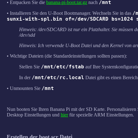
/mnt
• Entpacken Sie die
banana-pi-boot.tar.gz
nach
/
• Installieren Sie den U-Boot Bootmanager. Wechseln Sie in das
sunxi-with-spl.bin of=/dev/SDCARD bs=1024 
Hinweis: /dev/SDCARD ist nur ein Platzhalter. Sie müssen 
/dev/sdd
Hinweis: Ich verwende U-Boot Datei und den Kernel von ar
• Wichtige Dateien (die Standardeinstellungen sollten passen):
/mnt/etc/fstab
Stellen Sie
auf Ihre Systemkonfigurati
/mnt/etc/rc.local
In der
Datei gibt es einen Bereich
/mnt
• Unmounten Sie
Nun booten Sie Ihren Banana Pi mit der SD Karte. Personalisieren
Desktop Einstellungen und
hier
für spezielle ARM Einstellungen.
Erstellen der boot.scr Datei