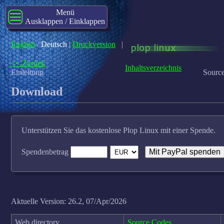
Menü
Ausklappen / Einklappen
English
/
Deutsch
|
Druckversion
|
<< Zurück
Inhaltsverzeichnis
Einleitung
Source
Download
Unterstützen Sie das kostenlose Plop Linux mit einer Spende.
Spendenbetrag
Aktuelle Version: 26.2, 07/Apr/2026
Web directory
Source Codes