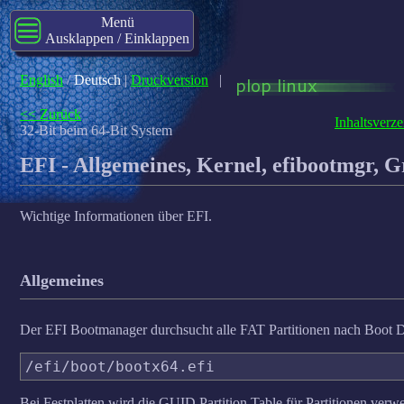
Menü
Ausklappen / Einklappen
English
/
Deutsch
|
Druckversion
|
<< Zurück
Inhaltsverze
32-Bit beim 64-Bit System
EFI - Allgemeines, Kernel, efibootmgr, 
Wichtige Informationen über EFI.
Allgemeines
Der EFI Bootmanager durchsucht alle FAT Partitionen nach Boot Da
Bei Festplatten wird die GUID Partition Table für Partitionen verwen