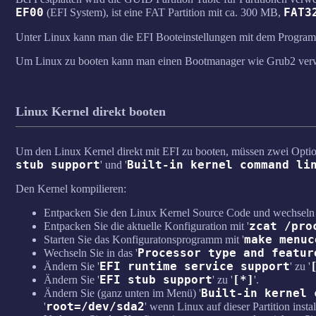
EF00
FAT3
(EFI System), ist eine FAT Partition mit ca. 300 MB,
Unter Linux kann man die EFI Booteinstellungen mit dem Program
Um Linux zu booten kann man einen Bootmanager wie Grub2 verwe
Linux Kernel direkt booten
Um den Linux Kernel direkt mit EFI zu booten, müssen zwei Optionen
stub support
Built-in kernel command li
' und '
Den Kernel kompilieren:
Entpacken Sie den Linux Kernel Source Code und wechseln S
zcat /pro
Entpacken Sie die aktuelle Konfiguration mit '
make menuc
Starten Sie das Konfiguratonsprogramm mit '
Processor type and featur
Wechseln Sie in das '
EFI runtime service support
Ändern Sie '
' zu '
EFI stub support
[*]
Ändern Sie '
' zu '
'.
Built-in kernel 
Ändern Sie (ganz unten im Menü) '
root=/dev/sda2
'
' wenn Linux auf dieser Partition installi