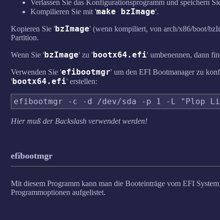
Verlassen Sie das Konfigurationsprogramm und speichern Si
make bzImage
Kompilieren Sie mit '
'.
bzImage
Kopieren Sie '
' (wenn kompiliert, von arch/x86/boot/bzI
Partition.
bzImage
bootx64.efi
Wenn Sie '
' zu '
' umbenennen, dann fin
efibootmgr
Verwenden Sie '
' um den EFI Bootmanager zu konfi
bootx64.efi
'
' erstellen:
efibootmgr -c -d /dev/sda -p 1 -L "Plop Li
Hier muß der Backslash verwendet werden!
efibootmgr
Mit diesem Programm kann man die Booteinträge vom EFI System b
Programmoptionen aufgelistet.