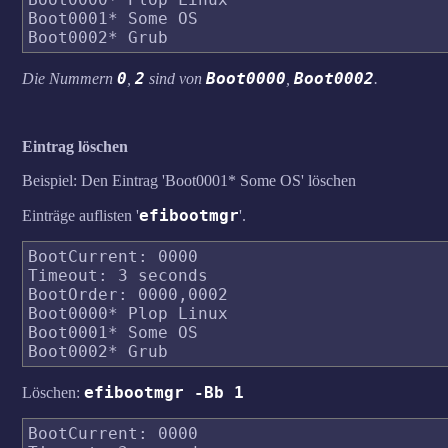
Boot0001* Some OS

0
2
Boot0000
Boot0002
Die Nummern
,
sind von
,
.
Eintrag löschen
Beispiel: Den Eintrag 'Boot0001* Some OS' löschen
efibootmgr
Einträge auflisten '
'.
BootCurrent: 0000

Timeout: 3 seconds

BootOrder: 0000,0002

Boot0000* Plop Linux

Boot0001* Some OS

efibootmgr -Bb 1
Löschen:
BootCurrent: 0000
