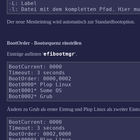
-L: Label

Der neue Menüeintrag wird automatisch zur Standardbootoption.
BootOrder - Bootsequenz einstellen
efibootmgr
Einträge auflisten '
'.
BootCurrent: 0000

Timeout: 3 seconds

BootOrder: 0000,0002

Boot0000* Plop Linux

Boot0001* Some OS

Ändern zu Grub als erster Eintrag und Plop Linux als zweiter Eintr
BootCurrent: 0000

Timeout: 3 seconds

BootOrder: 0002,0000

Boot0000* Plop Linux
