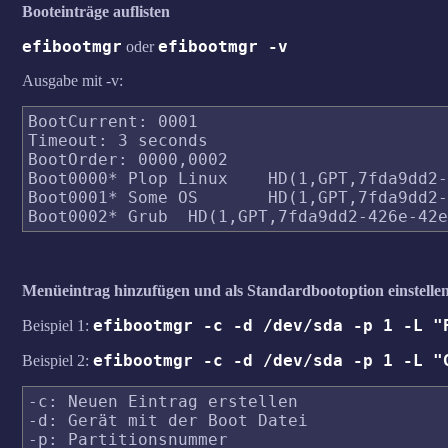
Booteinträge auflisten
efibootmgr
efibootmgr -v
oder
Ausgabe mit -v:
BootCurrent: 0001

Timeout: 3 seconds

BootOrder: 0000,0002

Boot0000* Plop Linux	HD(1,GPT,7fda9dd2-426e-42eb-a37d-fdb42d5d8eb8,0x800,0x100000)/File(\EFI\BOOT\BOOTx64.EFI)

Boot0001* Some OS	HD(1,GPT,7fda9dd2-426e-42eb-a37d-fdb42d5d8eb8,0x800,0x100000)/File(\EFI\BOOT\OTHER.EFI)

Menüeintrag hinzufügen und als Standardbootoption einstelle
efibootmgr -c -d /dev/sda -p 1 -L "
Beispiel 1:
efibootmgr -c -d /dev/sda -p 1 -L "
Beispiel 2:
-c: Neuen Eintrag erstellen

-d: Gerät mit der Boot Datei

-p: Partitionsnummer
