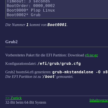
Timeout: 3 seconds

BootOrder: 0000,0002

Boot0000* Plop Linux

1
Boot0001
Die Nummer
kommt von
.
Grub2
Vorbereitetes Paket für die EFI Partition: Download
efi.tar.gz
/efi/grub/grub.cfg
Konfigurationsdatei:
grub-mkstandalone -O x8
Grub2 bootx64.efi generieren:
/boot
Die EFI Partition ist zu '
' gemountet.
<< Zurück
Inhaltsverze
32-Bit beim 64-Bit System