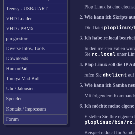
Plop Linux ist eine eigens
Teensy - USB/UART
Wie kann ich Skripts au
VHD Loader
ploplinux/
Die Datei
VHD / PBM6
Ich habe rc.local bearb
pimgrestore
Diverse Infos, Tools
In den meisten Fällen wur
rc.local
Sie
unter Li
Downloads
Plop Linux soll die IP 
HumanPad
dhclient
rufen Sie
auf 
Tamiya Mad Bull
Wie kann ich Samba neu
Uhr / Jalousien
Mit folgendem Kommand
Spenden
Ich möchte meine eigene
Kontakt / Impressum
Erstellen Sie Ihre eigenen
Forum
ploplinux/bin/rc
Beispiel rc.local für Samb