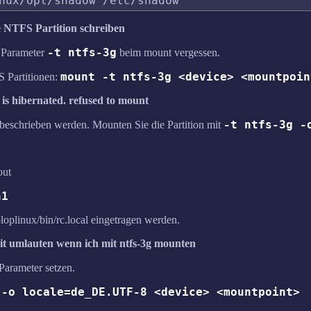
e NTFS Partition schreiben
-t ntfs-3g
 Parameter
beim mount vergessen.
mount -t ntfs-3g <device> <mountpoin
 Partitionen:
is hibernated. refused to mount
-t ntfs-3g -
 beschrieben werden. Mounten Sie die Partition mit
out
n1
loplinux/bin/rc.local eingetragen werden.
mit umlauten wenn ich mit ntfs-3g mounten
Parameter setzen.
 -o locale=de_DE.UTF-8 <device> <mountpoint>