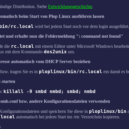
tändige Distribution. Siehe
Entwicklungsgeschichte
.
tomatisch beim Start von Plop Linux ausführen lassen
bin/rc.local
wird bei jedem Start noch vor dem login ausgeführt. 
eitet und erhalte nun die Fehlermeldung ": command not found"
rc.local
de die
mit einem Editor unter Microsoft Windows bearbeit
dos2unix
nux mit dem Kommando
um.
Adresse automatisch vom DHCP Server beziehen
ploplinux/bin/rc.local
bzw. tragen Sie es in
ein damit es b
 starten
killall -9 smbd nmbd; smbd; nmbd
o:
 smb.conf bzw. andere Konfigurationsdateien verwenden
ploplinux/bin
 Konfigurationsdateien und speichern Sie diese in
a
.local
automatisch bei jedem Start ins /etc Verzeichnis kopieren.
a