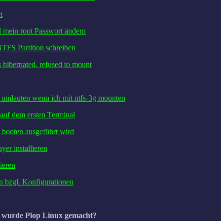
t
l mein root Passwort ändern
NTFS Partition schreiben
 hibernated. refused to mount
t umlauten wenn ich mit ntfs-3g mounten
 auf dem ersten Terminal
m booten ausgeführt wird
yer installieren
ieren
n bzgl. Konfigurationen
n wurde Plop Linux gemacht?