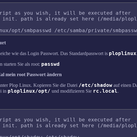
ript as you wish, it will be executed after 

 init. path is already set here (/media/plopl
ort
ploplinux
gleiche wie das Login Passwort. Das Standardpasswort is
passwd
starten Sie als root:
Mal mein root Passwort ändern
/etc/shadow
nter Plop Linux. Kopieren Sie die Datei
auf einen Da
ploplinux/opt/
rc.local
i in
und modifizieren Sie
.
ript as you wish, it will be executed after 

 init. path is already set here (/media/plopl