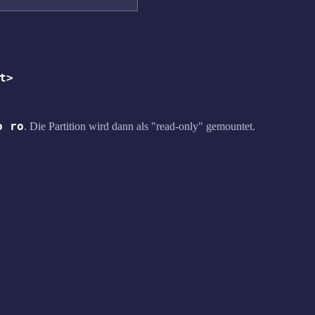
t>
o ro
. Die Partition wird dann als "read-only" gemountet.