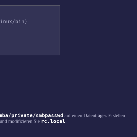
inux/bin)

mba/private/smbpasswd
auf einen Datenträger. Erstellen
rc.local
und modifizieren Sie
.