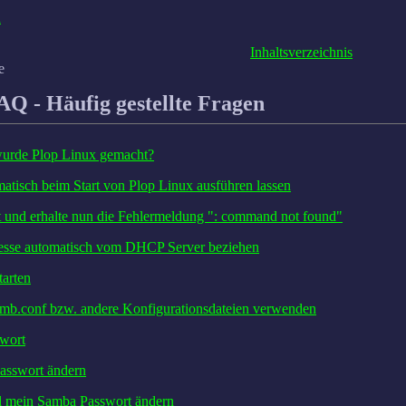
n
Inhaltsverzeichnis
e
AQ - Häufig gestellte Fragen
 wurde Plop Linux gemacht?
matisch beim Start von Plop Linux ausführen lassen
tet und erhalte nun die Fehlermeldung ": command not found"
dresse automatisch vom DHCP Server beziehen
tarten
smb.conf bzw. andere Konfigurationsdateien verwenden
swort
asswort ändern
al mein Samba Passwort ändern