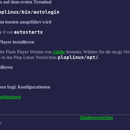
in auf dem ersten Terminal
oplinux/bin/autologin
eim booten ausgeführt wird
autostartx
ie # vor
layer installieren
be Flash Player Version von
Adobe
herunter. Wählen Sie die tar.gz Ve
o
ploplinux/opt/
in das Plop Linux Verzeichnis
.
llieren
nen bzgl. Konfigurationen
nfigurieren
Inhaltsverzeichnis
e