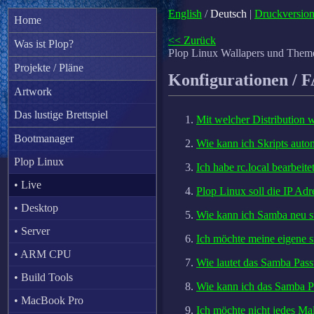
English
/
Deutsch
|
Druckversio
Home
<< Zurück
Was ist Plop?
Plop Linux Wallapers und Them
Projekte / Pläne
Konfigurationen / F
Artwork
Das lustige Brettspiel
Mit welcher Distribution
Bootmanager
Wie kann ich Skripts auto
Plop Linux
Ich habe rc.local bearbei
• Live
Plop Linux soll die IP A
• Desktop
Wie kann ich Samba neu s
• Server
Ich möchte meine eigene 
• ARM CPU
Wie lautet das Samba Pas
• Build Tools
Wie kann ich das Samba P
• MacBook Pro
Ich möchte nicht jedes M