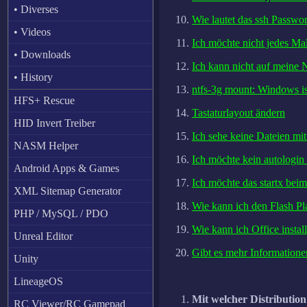
• Diverses
Wie lautet das ssh Passwor
• Videos
Ich möchte nicht jedes Ma
• Downloads
Ich kann nicht auf meine 
• History
ntfs-3g mount: Windows is
HFS+ Rescue
Tastaturlayout ändern
HID Invert Treiber
Ich sehe keine Dateien mi
NASM Helper
Ich möchte kein autologin
Android Apps & Games
Ich möchte das startx bei
XML Sitemap Generator
Wie kann ich den Flash Pla
PHP / MySQL / PDO
Wie kann ich Office install
Unreal Editor
Gibt es mehr Informatione
Unity
LineageOS
Mit welcher Distributio
RC Viewer/RC Gamepad