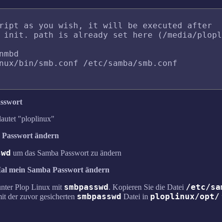
ript as you wish, it will be executed after 

 init. path is already set here (/media/plopl
mbd

nux/bin/smb.conf /etc/samba/smb.conf	

asswort
autet "ploplinux"
 Passwort ändern
swd
um das Samba Passwort zu ändern
 Mal mein Samba Passwort ändern
smbpasswd
/etc/sa
unter Plop Linux mit
. Kopieren Sie die Datei
smbpasswd
ploplinux/opt/
it der zuvor gesicherten
Datei in