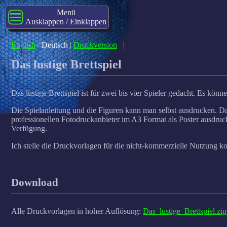
Menü
Ausklappen / Einklappen
English
/
Deutsch
|
Druckversion
|
Das lustige Brettspiel
Das lustige Brettspiel ist für zwei bis vier Spieler gedacht. Es kön
Die Spielanleitung und die Figuren kann man selbst ausdrucken. D
professionellen Fotodruckanbieter im A3 Format als Poster ausdruc
Verfügung.
Ich stelle die Druckvorlagen für die nicht-kommerzielle Nutzung ko
Download
Alle Druckvorlagen in hoher Auflösung:
Das_lustige_Brettspiel.zip