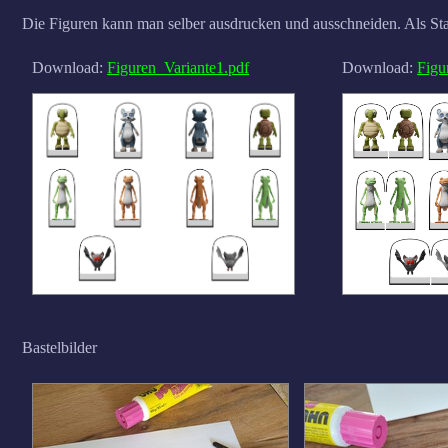
Die Figuren kann man selber ausdrucken und ausschneiden. Als St
Download:
Figuren_Variante1.pdf
Download:
Figu
Bastelbilder